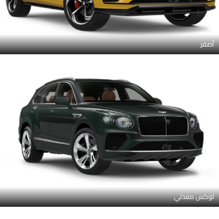
أصفر
لوكس معدني