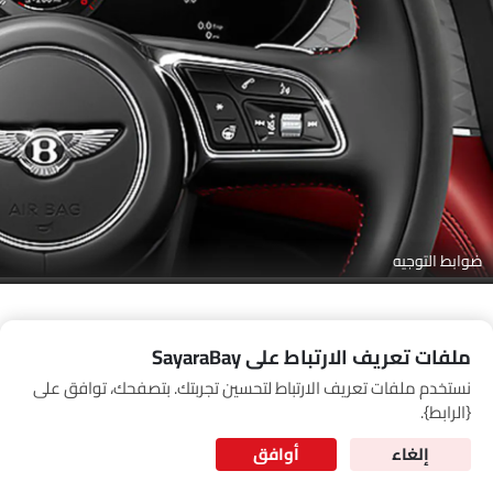
Link Your Google Account
SEA
of Cardekho
سياسة الخصوصية
and
شروط الاستخدام
I have read and agree to the
ضوابط التوجيه
ملفات تعريف الارتباط على SayaraBay
نستخدم ملفات تعريف الارتباط لتحسين تجربتك. بتصفحك، توافق على
for Better Experience & Regular updates
{الرابط}.
المعلومات الشخصية
إلغاء
أوافق