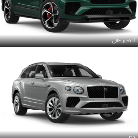
أخضر بريطاني
حجر