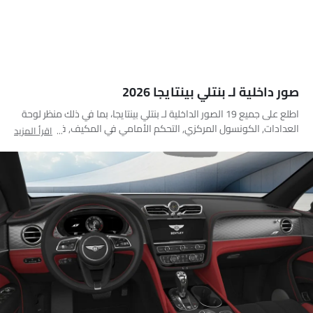
صور داخلية لـ بنتلي بينتايجا 2026
اطلع على جميع 19 الصور الداخلية لـ بنتلي بينتايجا، بما في ذلك منظر لوحة
العدادات, الكونسول المركزي, التحكم الأمامي في المكيف, فتحات
اقرأ المزيد
المكيف الأمامية, عجلة القيادة, عداد الدوران, عجلة قيادة متعددة
الوظائف, المقاعد الأمامية والخلفية معًا, المقاعد الخلفية, المقاعد
الأمامية, صندوق القفازات, مغير السرعات, عناصر التحكم في باب جانب
السائق من الداخل, نظام الترفيه للمقاعد الخلفية, جهاز تحديد المواقع,
مسند رأس المقعد الأمامي, شاشة اللمس, مسند رأس المقعد الخلفي,
فتحات تكييف جانبية أمامية