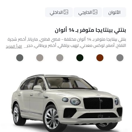
الألوان
الخارجي
الداخلي
بنتلي بينتايجا متوفر بـ 14 ألوان
بنتلي بينتايجا متوفر بـ 14 ألوان مختلفة - فضي قطبي, ماريانا, أخضر شجرة
التفاح, أصفر, لوكس معدني, لهيب برتقالي, أخضر بريطاني, حجر, برونزي,
اقرأ المزيد
فضة تنجستين معدني, بيج فاتح, Rose Gold Over Magnetic, Purple,
Nimbusgrau Perleffekt.