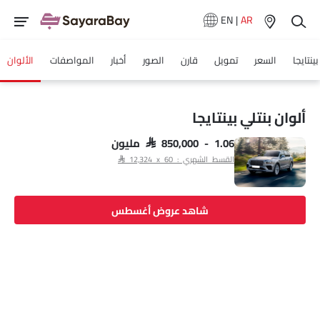
EN
|
AR
بينتايجا
السعر
تمويل
قارن
الصور
أخبار
المواصفات
الألوان
ألوان بنتلي بينتايجا
SAR 850,000 - 1.06 مليون
القسط الشهري : SAR 12,324 x 60
شاهد عروض أغسطس