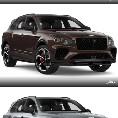
برونزي