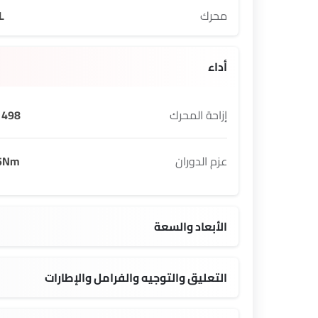
محرك
L
أداء
إزاحة المحرك
498 cc
عزم الدوران
5Nm
الأبعاد والسعة
 L
1892 MM
2800 MM
التعليق والتوجيه والفرامل والإطارات