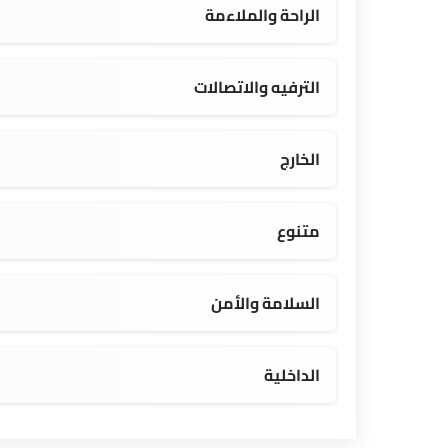
الراحة والملاءمة
شاحن USB
الترفيه والاتصالات
المدخل المساعد وUSB
الخارج
إضاءة نهارية LED
متنوع
السلامة والأمن
نظام تثبيت مقاعد الأطفال ISOFIX
الداخلية