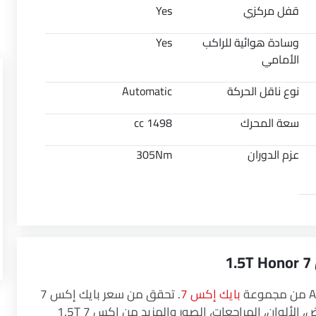
قفل مركزي
Yes
وسادة هوائية للراكب
Yes
الأمامي
نوع ناقل الحركة
Automatic
سعة المحرك
1498 cc
عزم الدوران
305Nm
بايك إكس 7
. تحقق من سعر بايك إكس 7
1.5T Honor في Saudi Arabia. شاهد أحدث العروض، الألوان، المراجعات، الصور والمزيد من إكس 7 1.5T