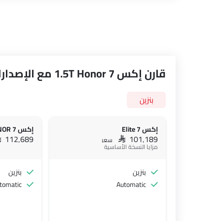
قارن إكس 7 1.5T Honor مع الإصدارات الأخرى
بنزين
إكس 7 Elite
إكس 7 HONOR
AR 112,689
SAR 101,189
سعر
مزايا النسخة الأساسية
بنزين
بنزين
tomatic
Automatic