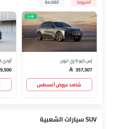
الشهيرة
القادمة
EV
إس كيو 6 إي-ترون
أودي A6
99,500
SAR 357,307
شاهد عروض أغسطس
ش
SUV سيارات الشعبية