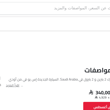
تتوفر أودي Q7 بمحرك 2 بنزين و 2 بترول في Saudi Arabia. السيارة الجديدة إس يو في من أودي
ق
اقرأ المزيد
SAR 340,0
فيسبوك
تويتر
واتساب
ض أغسطس