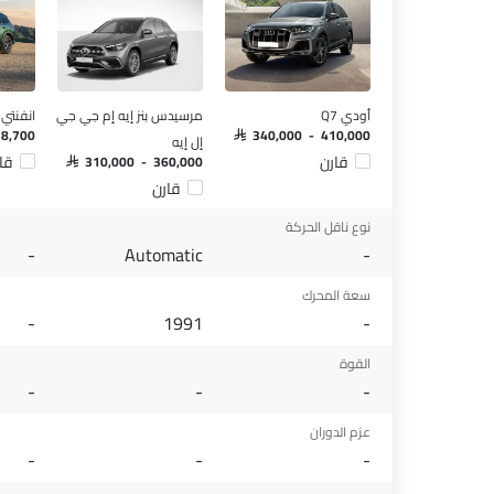
أودي Q7
مرسيدس بنز إيه إم جي جي
انفنتي كي
18,700
SAR 340,000 - 410,000
إل إيه
قارن
قا
SAR 310,000 - 360,000
قارن
نوع ناقل الحركة
-
Automatic
-
سعة المحرك
-
1991
-
القوة
-
-
-
عزم الدوران
-
-
-