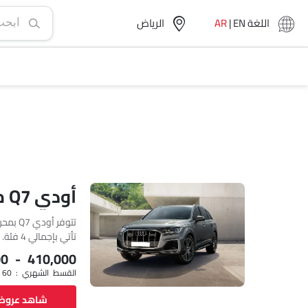
اللغة
EN
|
AR
الرياض‎
أودي Q7 مواصفات
تأتي بإجمالي 4 فئة.
00 - 410,000
القسط الشهري : SAR 4,929 x 60
شاهد عرو