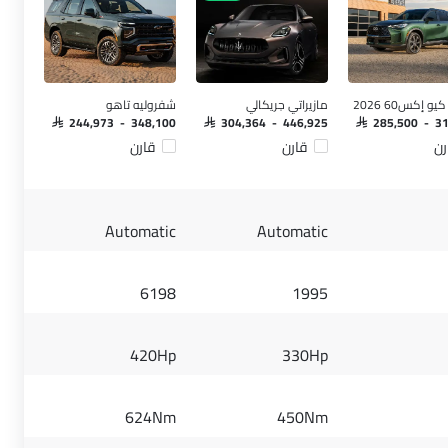
و إكس60 2026
مازيراتي جريكالي
شفروليه تاهو
SAR 244,973 - 348,100
SAR 304,364 - 446,925
SAR 285,500 - 3
رن
قارن
قارن
Automatic
Automatic
6198
1995
420Hp
330Hp
624Nm
450Nm