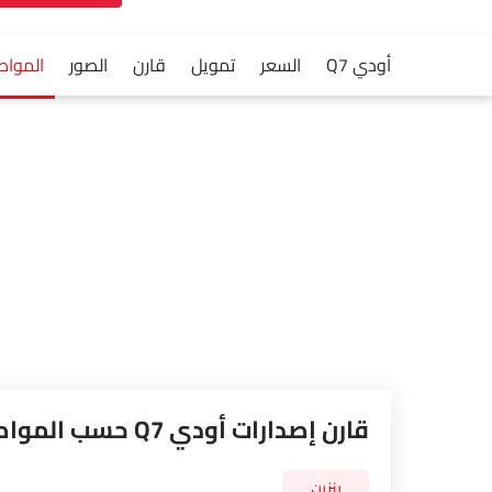
أودي Q7
السعر
تمويل
قارن
الصور
الموا
قارن إصدارات أودي Q7 حسب المواصفات
بنزين