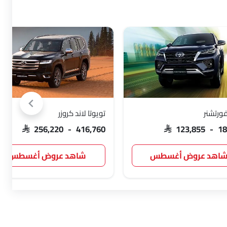
فورتشنر
تويوتا لاند كروزر
SAR 256,220 - 416,760
SAR 123,855 - 1
اهد عروض أغسطس
شاهد عروض أغسطس