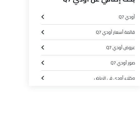
أودي Q7
Q7 3.0L 55 TFSI S-Line Quattro
SAR 410,000
السعر المتوقع
قائمة أسعار أودي Q7
بنزين
عروض أودي Q7
Automatic
صور أودي Q7
وكلاء أودي في الرياض‎