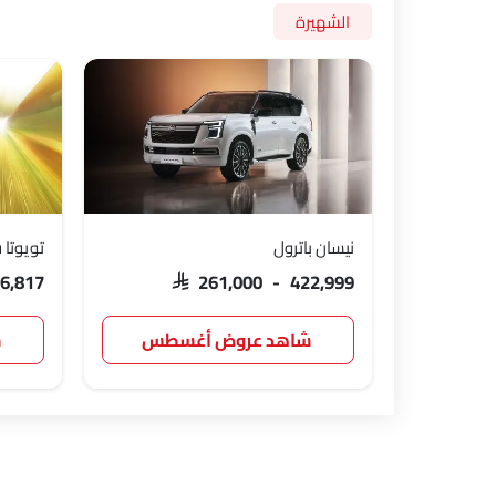
الشهيرة
نيسان باترول
تويوتا 
86,817
SAR 261,000 - 422,999
شاهد عروض أغسطس
ش