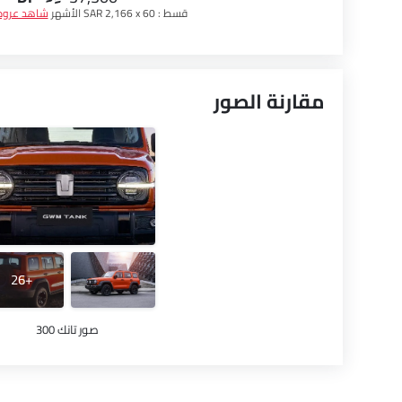
قسط :
SAR 2,166 x 60 الأشهر
شاهد عرو
مقارنة الصور
+26
صور تانك 300