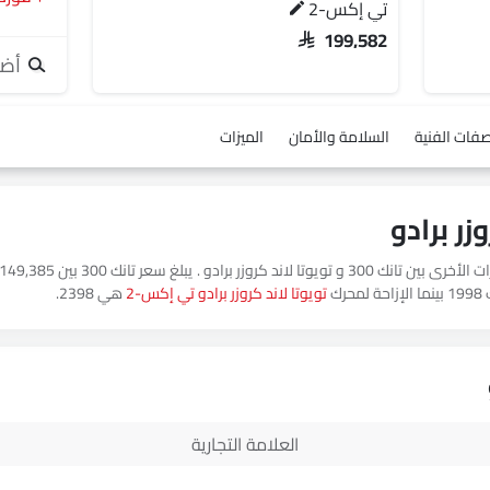
تي إكس-2
SAR 199,582
أضف
صفات الفنية
السلامة والأمان
الميزات
حرك
تويوتا لاند كروزر برادو تي إكس-2
هي 2398.
العلامة التجارية