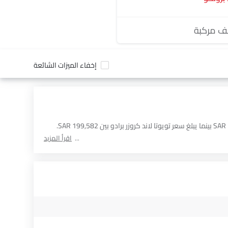
 مركبة
إخفاء الميزات الشائعة
أدناه مقارنة مفصلة لـ سيارات بناءً على السعر والمواصفات والميزات الأخرى بين تانك 300 و تويوتا لاند كروزر برادو . يبلغ سعر تانك 300 بين SAR 149,385 بينما يبلغ سعر تويوتا لاند كروزر برادو بين SAR 199,582.
اقرأ المزيد