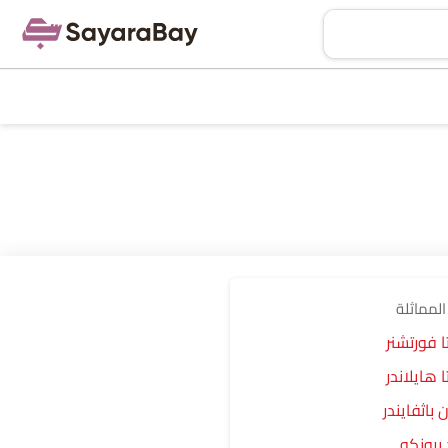
المماثلة
ا فورتشنر
ا هايلاندر
 باثفايندر
برونكو