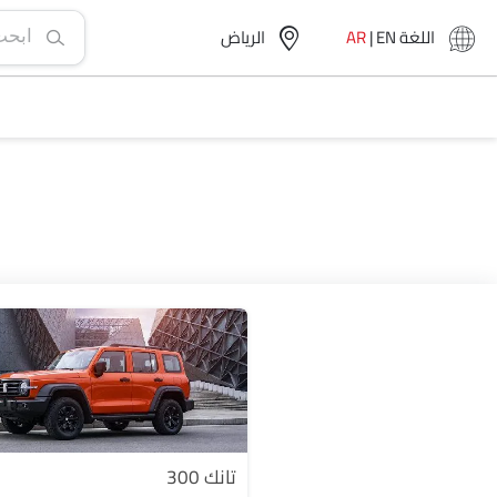
اللغة
EN
|
AR
الرياض‎
تانك 300