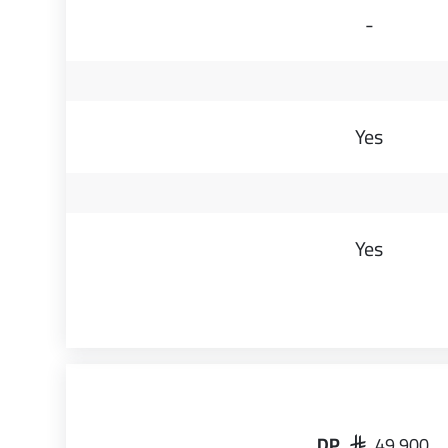
-
Yes
Yes
DP
SAR 49,900