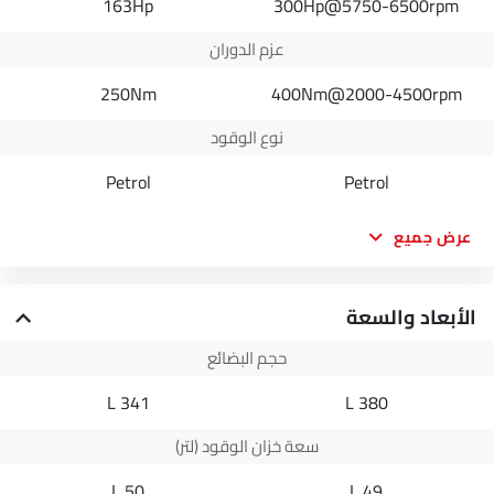
163Hp
300Hp@5750-6500rpm
عزم الدوران
250Nm
400Nm@2000-4500rpm
نوع الوقود
Petrol
Petrol
عرض جميع
الأبعاد والسعة
حجم البضائع
341 L
380 L
سعة خزان الوقود (لتر)
50 L
49 L