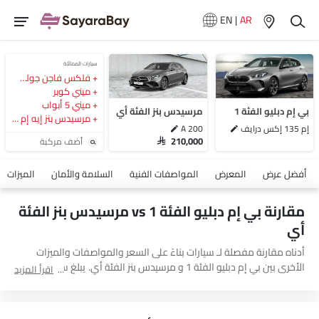
EN
|
AR
سيارات المماثلة
فلكس فاجن جولف جي تي آي
ميني كوبر
ميني 5 أبواب
بي إم دبليو الفئة 1
مرسيدس بنز الفئة أي
مرسيدس بنز إيه إم جي إيه-كلاس
إم 135 إكس درايف
A 200
أضف مركبة
SAR 210,000
أفضل عرض
المعرض
المواصفات الفنية
السلامة والأمان
الميزات
مقارنة بي إم دبليو الفئة 1 vs مرسيدس بنز الفئة
أي
أدناه مقارنة مفصلة لـ سيارات بناءً على السعر والمواصفات والميزات
الأخرى بين بي إم دبليو الفئة 1 و مرسيدس بنز الفئة أي. يبلغ سعر بي إم
اقرأ المزيد
دبليو الفئة 1 بين SAR 200,445 بينما يبلغ سعر مرسيدس بنز الفئة أي بين
SAR 210,000. بالنسبة للمواصفات الفنية، تحتوي
بي إم دبليو الفئة 1 إم
135 إكس درايف
على محرك 1998 بينما الإزاحة لمحرك
مرسيدس بنز الفئة