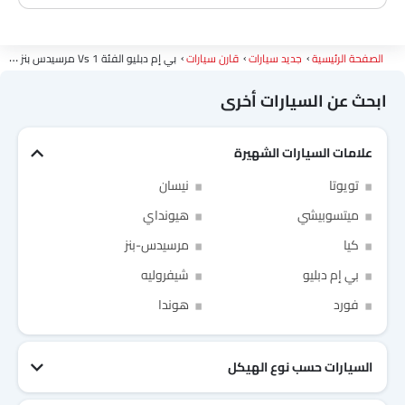
الصفحة الرئيسية
جديد سيارات
قارن سيارات
بي إم دبليو الفئة 1 Vs مرسيدس بنز الفئة أي
ابحث عن السيارات أخرى
علامات السيارات الشهيرة
Link Your Facebook Account
تويوتا
نيسان
ميتسوبيشي
هيونداي
Link Your Google Account
كيا
مرسيدس-بنز
بي إم دبليو
شيفروليه
فورد
هوندا
of Cardekho SEA
الخصوصية
سياسة
and
شروط الاستخدام
I have read and agree to the
السيارات حسب نوع الهيكل